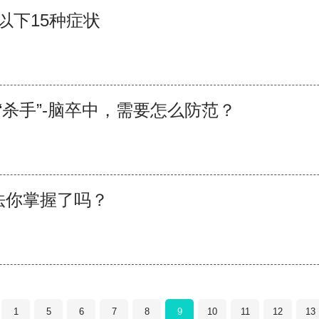
以下15种症状
“杀手”-脑卒中，需要怎么防范？
法你掌握了吗？
1
5
6
7
8
9
10
11
12
13